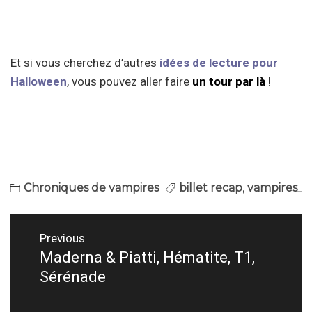
Et si vous cherchez d’autres
idées de lecture pour
Halloween
, vous pouvez aller faire
un tour par là
!
Chroniques de vampires
billet recap
,
vampires
Navigation
Previous
de
Maderna & Piatti, Hématite, T1,
Previous
Sérénade
post:
l’article