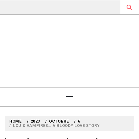
Skip
to
content
MYLOUBOOK
VOYAGES LITTÉRAIRES EN
ANGLETERRE ET AILLEURS
Primary
Menu
HOME
2023
OCTOBRE
6
LOU & VAMPIRES… A BLOODY LOVE STORY