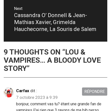
Next
Cassandra O’ Donnell & Jean-
Next
Mathias Xavier, Grimelda
post:
Hauchecorne, La Souris de Salem
9 THOUGHTS ON “
LOU &
VAMPIRES… A BLOODY LOVE
STORY
”
Carfax
dit :
RÉPONDRE
7 octobre 2023 à 9:39
bonjour, comment vas tu? étant une grande fan de
vampires (j’ai rien que 3 rayons de ma bib perso