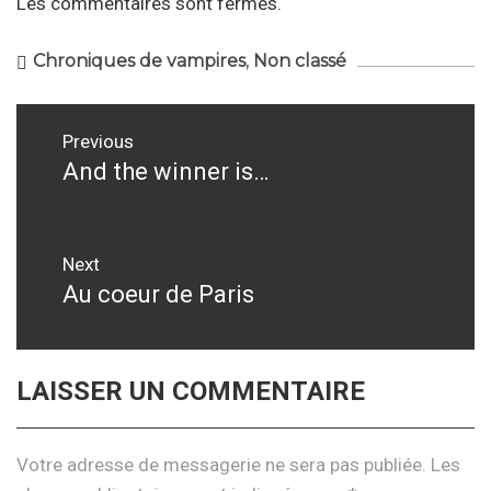
Les commentaires sont fermés.
Chroniques de vampires
,
Non classé
Navigation
Previous
de
And the winner is…
Previous
post:
l’article
Next
Au coeur de Paris
Next
post:
LAISSER UN COMMENTAIRE
Votre adresse de messagerie ne sera pas publiée.
Les