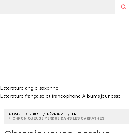
Skip
to
content
MYLOUBOOK
VOYAGES LITTÉRAIRES EN
ANGLETERRE ET AILLEURS
Littérature anglo-saxonne
Littérature française et francophone
Albums jeunesse
HOME
2007
FÉVRIER
16
CHRONIQUEUSE PERDUE DANS LES CARPATHES