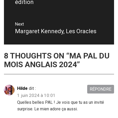
édition
post:
l’article
Next
Margaret Kennedy, Les Oracles
Next
post:
8 THOUGHTS ON “
MA PAL DU
MOIS ANGLAIS 2024
”
Hilde
dit :
RÉPONDRE
1 juin 2024 à 10:01
Quelles belles PAL ! Je vois que tu as un invité
surprise. Le mien adore ça aussi.