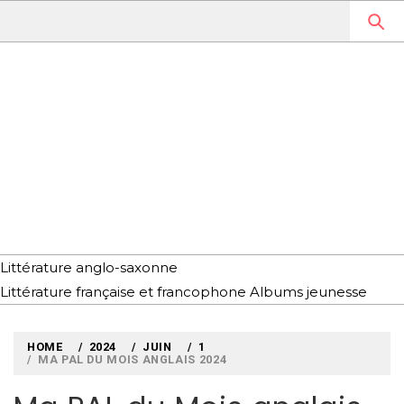
Skip
to
content
MYLOUBOOK
VOYAGES LITTÉRAIRES EN
ANGLETERRE ET AILLEURS
Littérature anglo-saxonne
Littérature française et francophone
Albums jeunesse
HOME
2024
JUIN
1
MA PAL DU MOIS ANGLAIS 2024