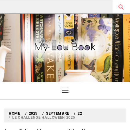
Skip
to
content
MYLOUBOOK
VOYAGES LITTÉRAIRES EN
ANGLETERRE ET AILLEURS
Primary
Menu
HOME
2025
SEPTEMBRE
22
LE CHALLENGE HALLOWEEN 2025