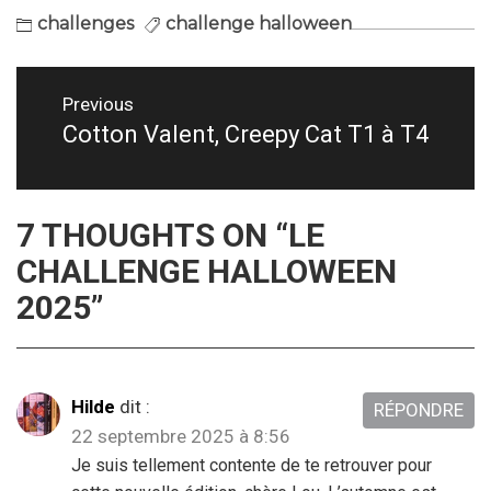
challenges
challenge halloween
Navigation
Previous
de
Cotton Valent, Creepy Cat T1 à T4
Previous
post:
l’article
7 THOUGHTS ON “
LE
CHALLENGE HALLOWEEN
2025
”
Hilde
dit :
RÉPONDRE
22 septembre 2025 à 8:56
Je suis tellement contente de te retrouver pour