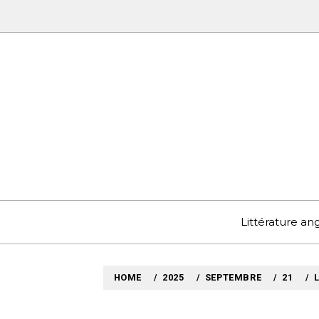
Skip
to
content
MYLO
VOYAGES LITTÉRAIRE
Littérature a
HOME
2025
SEPTEMBRE
21