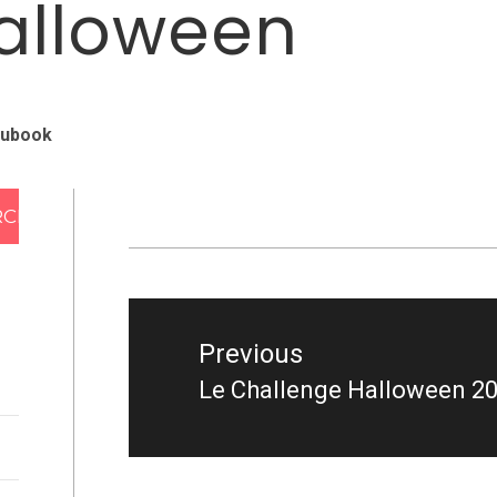
alloween
oubook
Navigation
de
Previous
l’article
Le Challenge Halloween 2
Previous
post: