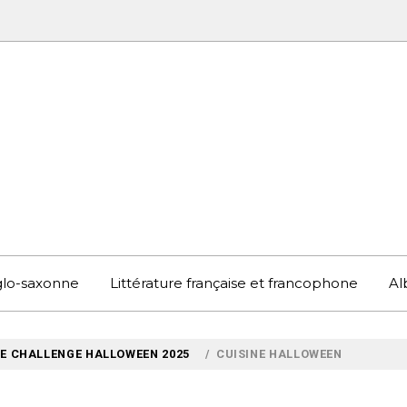
UBOOK
S EN ANGLETERRE ET AILLEURS
nglo-saxonne
Littérature française et francophone
Al
LE CHALLENGE HALLOWEEN 2025
CUISINE HALLOWEEN