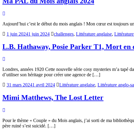
Ma PAL du Mois anglais 2024
Aujourd’hui c’est le début du mois anglais ! Mon cœur est toujours un p
1 juin 2024
1 juin 2024
challenges
,
Littérature anglaise
,
Littératur
L.B. Hathaway, Posie Parker T1, Mort en c
Londres, années 1920 Cette nouvelle série cosy mysteries m’a tapé dan
d’utiliser son héritage pour créer une agence de […]
31 mars 2024
1 avril 2024
Littérature anglaise
,
Littérature anglo-
Mimi Matthews, The Lost Letter
Pour le thème « Couple » du Mois anglais, j’ai sorti de ma bibliothèq
père ruiné s’est suicidé. […]