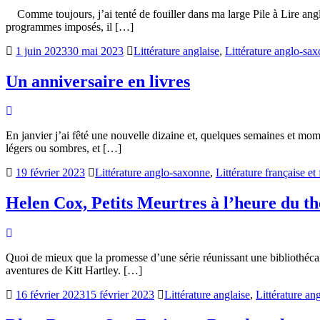
Comme toujours, j’ai tenté de fouiller dans ma large Pile à Lire angla
programmes imposés, il […]
1 juin 2023
30 mai 2023
Littérature anglaise
,
Littérature anglo-sa
Un anniversaire en livres
En janvier j’ai fêté une nouvelle dizaine et, quelques semaines et momen
légers ou sombres, et […]
19 février 2023
Littérature anglo-saxonne
,
Littérature française e
Helen Cox, Petits Meurtres à l’heure du 
Quoi de mieux que la promesse d’une série réunissant une bibliothécai
aventures de Kitt Hartley. […]
16 février 2023
15 février 2023
Littérature anglaise
,
Littérature a