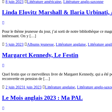
8 juin 2023
Littérature américaine
,
Littérature anglo-saxonne
Linda Elovitz Marshall & Ilaria Urbinati,
Pour le thème jeunesse du jour, j’ai sorti de notre bibliothèque ce mag
intéressant. On y […]
5 juin 2023
Albums jeunesse
,
Littérature anglaise
,
Littérature ang
Margaret Kennedy, Le Festin
Quel festin que ce merveilleux livre de Margaret Kennedy, qui a été p
reconvertie en pension de […]
2 juin 2023
1 juin 2023
Littérature anglaise
,
Littérature anglo-sax
Le Mois anglais 2023 : Ma PAL