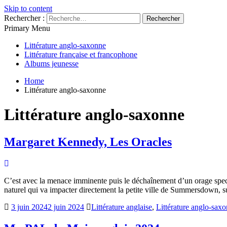
Skip to content
Rechercher :
Primary Menu
MylouBook
Voyages littéraires en Angleterre et ailleurs
Littérature anglo-saxonne
Littérature française et francophone
Albums jeunesse
Home
Littérature anglo-saxonne
Littérature anglo-saxonne
Margaret Kennedy, Les Oracles
C’est avec la menace imminente puis le déchaînement d’un orage spec
naturel qui va impacter directement la petite ville de Summersdown, 
3 juin 2024
2 juin 2024
Littérature anglaise
,
Littérature anglo-sax