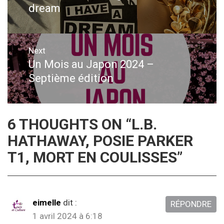
dream
post:
l’article
Next
Un Mois au Japon 2024 –
Next
Septième édition
post:
6 THOUGHTS ON “
L.B.
HATHAWAY, POSIE PARKER
T1, MORT EN COULISSES
”
eimelle
dit :
RÉPONDRE
1 avril 2024 à 6:18