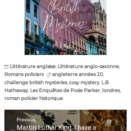
Littérature anglaise
,
Littérature anglo-saxonne
,
Romans policiers
angleterre années 20
,
challenge british mysteries
,
cosy mystery
,
L.B.
Hathaway
,
Les Enquêtes de Posie Parker
,
londres
,
roman policier historique
Navigation
Previous
de
Martin Luther King, I have a
Previous