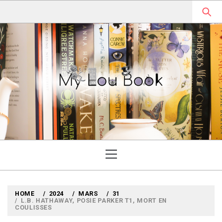
Skip
to
content
MYLOUBOOK
VOYAGES LITTÉRAIRES EN
ANGLETERRE ET AILLEURS
Primary
Menu
HOME
2024
MARS
31
L.B. HATHAWAY, POSIE PARKER T1, MORT EN
COULISSES