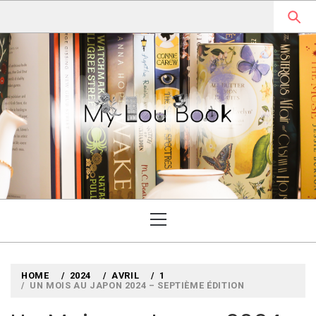
Skip
to
content
MYLOUBOOK
VOYAGES LITTÉRAIRES EN
ANGLETERRE ET AILLEURS
Primary
Menu
HOME
2024
AVRIL
1
UN MOIS AU JAPON 2024 – SEPTIÈME ÉDITION