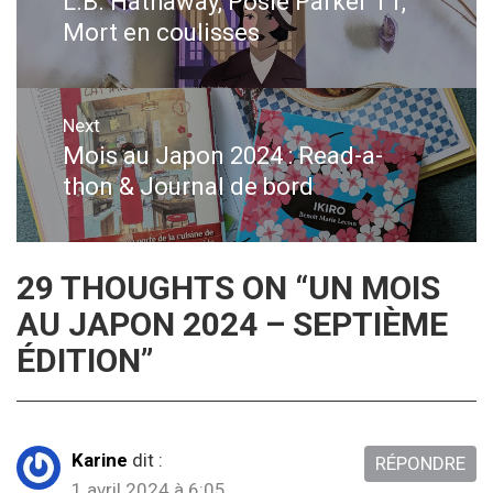
de
L.B. Hathaway, Posie Parker T1,
Previous
Mort en coulisses
post:
l’article
Next
Mois au Japon 2024 : Read-a-
Next
thon & Journal de bord
post:
29 THOUGHTS ON “
UN MOIS
AU JAPON 2024 – SEPTIÈME
ÉDITION
”
Karine
dit :
RÉPONDRE
1 avril 2024 à 6:05