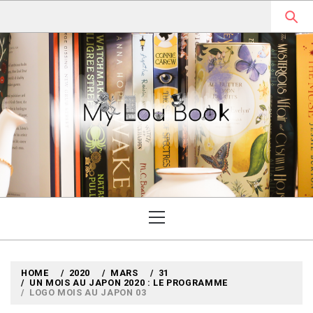
Skip
to
content
MYLOUBOOK
VOYAGES LITTÉRAIRES EN
ANGLETERRE ET AILLEURS
Primary
Menu
HOME
2020
MARS
31
UN MOIS AU JAPON 2020 : LE PROGRAMME
LOGO MOIS AU JAPON 03