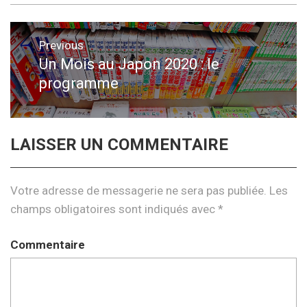
Navigation
Previous
de
Un Mois au Japon 2020 : le
Previous
programme
post:
l’article
LAISSER UN COMMENTAIRE
Votre adresse de messagerie ne sera pas publiée.
Les
champs obligatoires sont indiqués avec
*
Commentaire