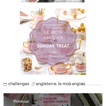
challenges
angleterre
,
le mois anglais
Navigation
Previous