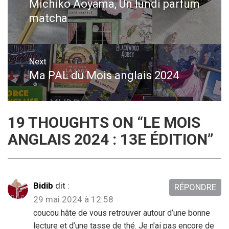
de
Michiko Aoyama, Un lundi parfum
Previous
matcha
post:
l’article
Next
Ma PAL du Mois anglais 2024
Next
post:
19 THOUGHTS ON “
LE MOIS
ANGLAIS 2024 : 13E ÉDITION
”
Bidib
dit :
RÉPONDRE
29 mai 2024 à 12:58
coucou hâte de vous retrouver autour d’une bonne
lecture et d’une tasse de thé. Je n’ai pas encore de