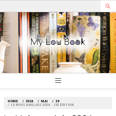
Skip
to
content
MYLOUBOOK
VOYAGES LITTÉRAIRES EN
ANGLETERRE ET AILLEURS
Primary
Menu
HOME
2024
MAI
29
LE MOIS ANGLAIS 2024 : 13E ÉDITION