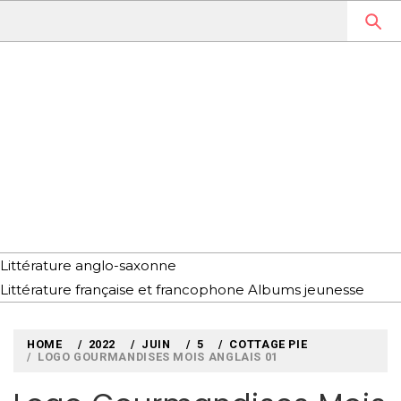
Skip
to
content
MYLOUBOOK
VOYAGES LITTÉRAIRES EN
ANGLETERRE ET AILLEURS
Littérature anglo-saxonne
Littérature française et francophone
Albums jeunesse
HOME
2022
JUIN
5
COTTAGE PIE
LOGO GOURMANDISES MOIS ANGLAIS 01