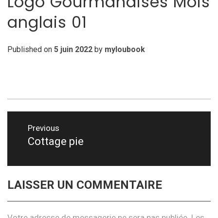
Logo Gourmandises Mois
anglais 01
Published on
5 juin 2022
by
myloubook
Navigation
Previous
de
Cottage pie
Previous
post:
l’article
LAISSER UN COMMENTAIRE
Votre adresse de messagerie ne sera pas publiée.
Les