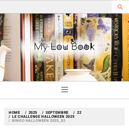
Skip
to
content
MYLOUBOOK
VOYAGES LITTÉRAIRES EN
ANGLETERRE ET AILLEURS
Primary
Menu
HOME
2025
SEPTEMBRE
22
LE CHALLENGE HALLOWEEN 2025
BINGO HALLOWEEN 2025_02