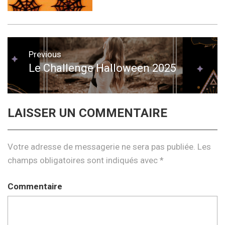
Navigation
Previous
de
Le Challenge Halloween 2025
Previous
post:
l’article
LAISSER UN COMMENTAIRE
Votre adresse de messagerie ne sera pas publiée.
Les
champs obligatoires sont indiqués avec
*
Commentaire