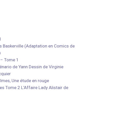
l
s Baskerville (Adaptation en Comics de
)
t – Tome 1
énario de Yann Dessin de Virginie
cquier
olmes, Une étude en rouge
s Tome 2 L’Affaire Lady Alistair de