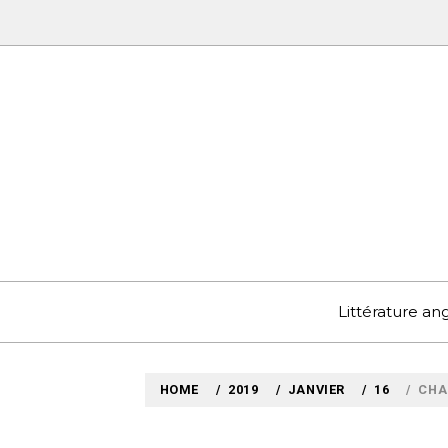
Skip
to
content
MYLO
VOYAGES LITTÉRAIRE
Littérature a
HOME
2019
JANVIER
16
CHAL