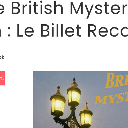
 British Myster
 : Le Billet Rec
ok