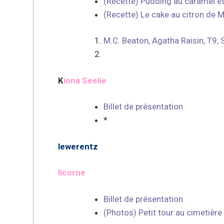
(Recette) Pudding au caramel et 
(Recette) Le cake au citron de 
M.C. Beaton, Agatha Raisin, T9, 
K
iona Seelie
Billet de présentation
*
l
ewerentz
licorne
Billet de présentation
(Photos) Petit tour au cimetière 