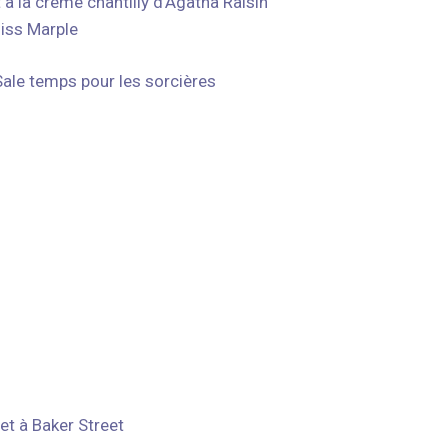
à la crème chantilly d’Agatha Raisin
Miss Marple
Sale temps pour les sorcières
et à Baker Street