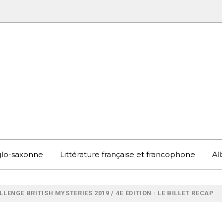
UBOOK
S EN ANGLETERRE ET AILLEURS
nglo-saxonne
Littérature française et francophone
Al
LENGE BRITISH MYSTERIES 2019 / 4E ÉDITION : LE BILLET RECAP