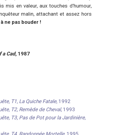
is mis en valeur, aux touches d’humour,
nquêteur malin, attachant et assez hors
 à ne pas bouder !
f a Cad
, 1987
ête, T1, La Quiche Fatale
, 1992
uête, T2, Remède de Cheval
, 1993
ête, T3, Pas de Pot pour la Jardinière
,
uête, T4, Randonnée Mortelle
, 1995