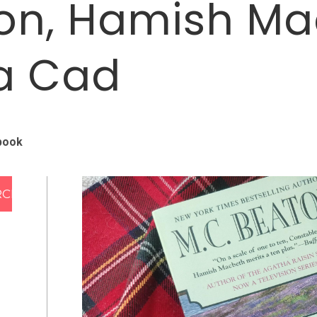
on, Hamish Ma
 a Cad
book