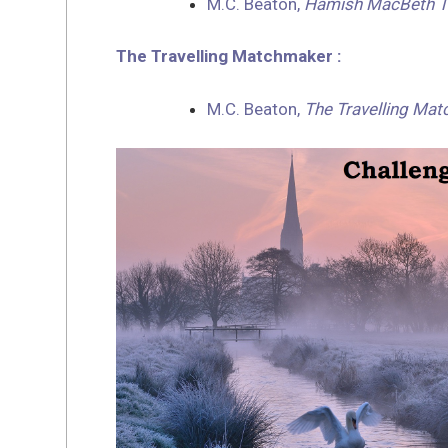
M.C. Beaton,
Hamish MacBeth T1
The Travelling Matchmaker :
M.C. Beaton,
The Travelling Mat