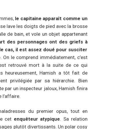
femmes,
le capitaine apparaît comme un
i se lave les doigts de pied avec la brosse
alle de bain, et vole un objet appartenant
art des personnages ont des griefs à
 le cas, il est assez doué pour susciter
e
. On le comprend immédiatement, c’est
 est retrouvé mort à la suite de ce qui
s heureusement, Hamish a tôt fait de
nt privilégiée par sa hiérarchie. Bien
e par un inspecteur jaloux, Hamish finira
 l’affaire.
aladresses du premier opus, tout en
de cet
enquêteur atypique
. Sa relation
ssages plutôt divertissants. Un polar cosy