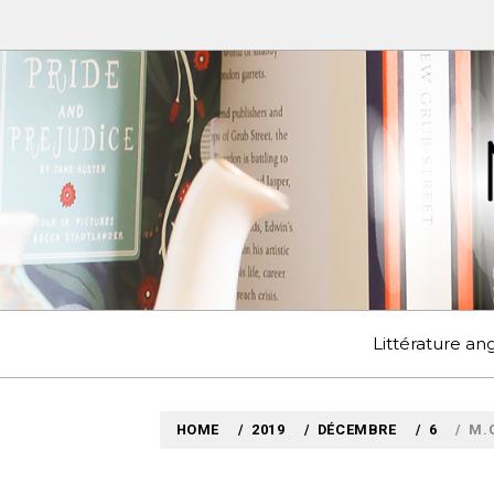
Skip
to
content
MYLO
VOYAGES LITTÉRAIRE
Littérature a
HOME
2019
DÉCEMBRE
6
M.