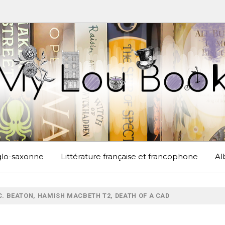
UBOOK
S EN ANGLETERRE ET AILLEURS
nglo-saxonne
Littérature française et francophone
Al
C. BEATON, HAMISH MACBETH T2, DEATH OF A CAD