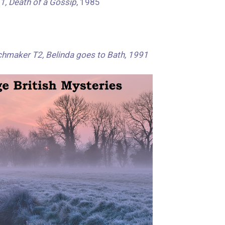
, Death of a Gossip
, 1985
chmaker T2, Belinda goes to Bath, 1991