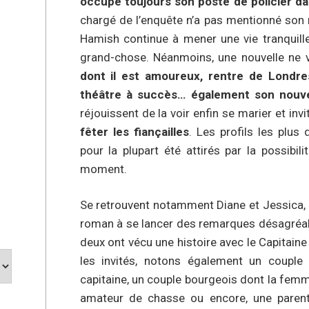
occupe toujours son poste de policier da
chargé de l’enquête n’a pas mentionné son r
Hamish continue à mener une vie tranquill
grand-chose. Néanmoins, une nouvelle ne v
dont il est amoureux, rentre de Londre
théâtre à succès… également son nouv
réjouissent de la voir enfin se marier et invi
fêter les fiançailles
. Les profils les plus 
pour la plupart été attirés par la possibi
moment.
Se retrouvent notamment Diane et Jessica, 
roman à se lancer des remarques désagréables
deux ont vécu une histoire avec le Capitaine
les invités, notons également un couple 
capitaine, un couple bourgeois dont la femm
amateur de chasse ou encore, une parente