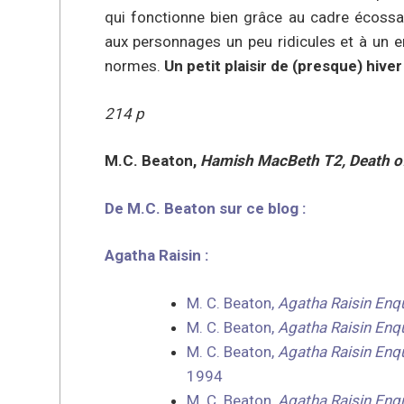
qui fonctionne bien grâce au cadre écossa
aux personnages un peu ridicules et à un e
normes.
Un petit plaisir de (presque) hiver
214 p
M.C. Beaton,
Hamish MacBeth T2, Death o
De M.C. Beaton sur ce blog :
Agatha Raisin :
M. C. Beaton,
Agatha Raisin Enqu
M. C. Beaton,
Agatha Raisin Enq
M. C. Beaton,
Agatha Raisin Enqu
1994
M. C. Beaton,
Agatha Raisin Enq