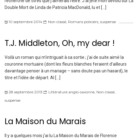
recherche de titres que j’aimerais relire. J’ai jeté mon dévolu sur La
Double Mort de Linda de Patricia MacDonald, lu et […]
10 septembre 2014
Non classé
,
Romans policiers
,
suspense
T.J. Middleton, Oh, my dear !
Voilà un roman qui m’intriguait à sa sortie ; j’ai de suite aimé la
couronne mortuaire (dont les fleurs blanches feraient d’ailleurs
davantage penser à un mariage – sans doute pas un hasard), le
titre et l’idée de départ. Al […]
28 septembre 2013
Littérature anglo-saxonne
,
Non classé
,
suspense
La Maison du Marais
Il y a quelques mois j’ai lu La Maison du Marais de Florence