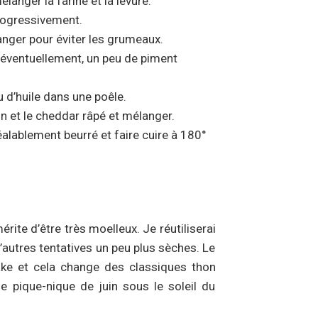
langer la farine et la levure.
rogressivement.
élanger pour éviter les grumeaux.
a (éventuellement, un peu de piment
u d’huile dans une poêle.
n et le cheddar râpé et mélanger.
alablement beurré et faire cuire à 180°
érite d’être très moelleux. Je réutiliserai
d’autres tentatives un peu plus sèches. Le
ke et cela change des classiques thon
e pique-nique de juin sous le soleil du