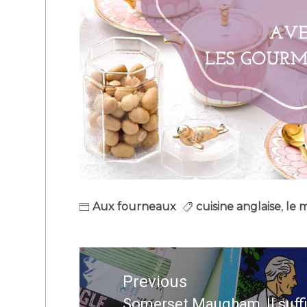
Aux fourneaux
cuisine anglaise
,
le m
Navigation
de
Previous
l’article
Somerset Maugham, Il suffi