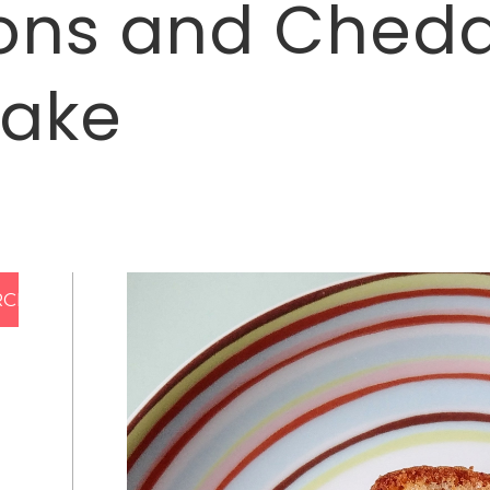
ons and Ched
cake