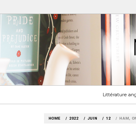
Skip
to
content
MYLO
VOYAGES LITTÉRAIRE
Littérature a
HOME
2022
JUIN
12
HAM, O