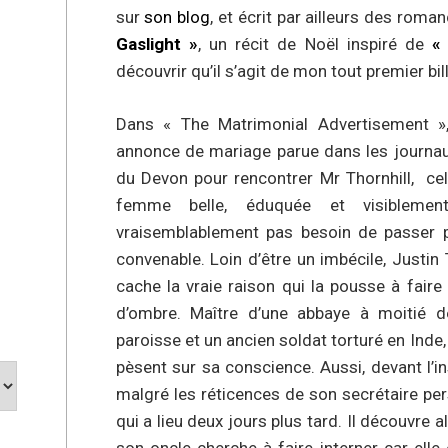
sur
son blog
, et écrit par ailleurs des ro
Gaslight »
, un récit de Noël inspiré de
«
découvrir qu’il s’agit de mon tout premier bil
Dans « The Matrimonial Advertisement »
annonce de mariage parue dans les journaux
du Devon pour rencontrer Mr Thornhill, cel
femme belle, éduquée et visiblemen
vraisemblablement pas besoin de passer 
convenable. Loin d’être un imbécile, Justin 
cache la vraie raison qui la pousse à faire
d’ombre. Maître d’une abbaye à moitié dé
paroisse et un ancien soldat torturé en Ind
pèsent sur sa conscience. Aussi, devant l’i
malgré les réticences de son secrétaire pe
qui a lieu deux jours plus tard. Il découvre 
son oncle cherche à faire interner car elle 