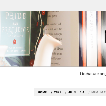
Skip
to
content
MYLO
VOYAGES LITTÉRAIRE
Littérature a
HOME
2022
JUIN
4
MIMI MA