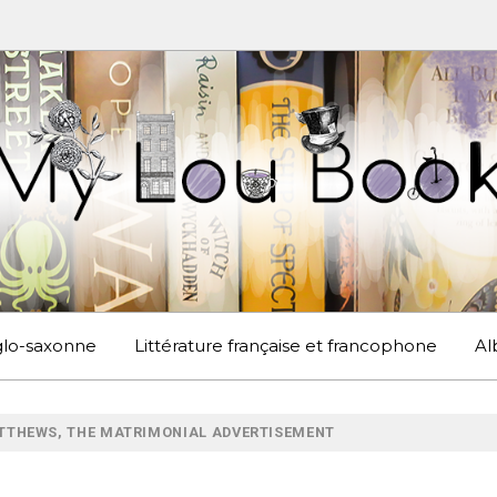
UBOOK
S EN ANGLETERRE ET AILLEURS
nglo-saxonne
Littérature française et francophone
Al
TTHEWS, THE MATRIMONIAL ADVERTISEMENT