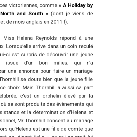
mances victoriennes, comme
« A Holiday by
 North and South »
(dont je viens de
let de mois anglais en 2011 !).
, Miss Helena Reynolds répond à une
. Lorsqu’elle arrive dans un coin reculé
ui-ci est surpris de découvrir une jeune
t issue d’un bon milieu, qui n’a
par une annonce pour faire un mariage
Thornhill se doute bien que la jeune fille
 ce choix. Mais Thornhill a aussi sa part
labrée, c’est un orphelin élevé par la
e, où se sont produits des évènements qui
nsistance et la détermination d’Helena et
rsonnel, Mr Thornhill consent au mariage
alors qu’Helena est une fille de comte que
est soi-disant folle – ce qui pourrait lui