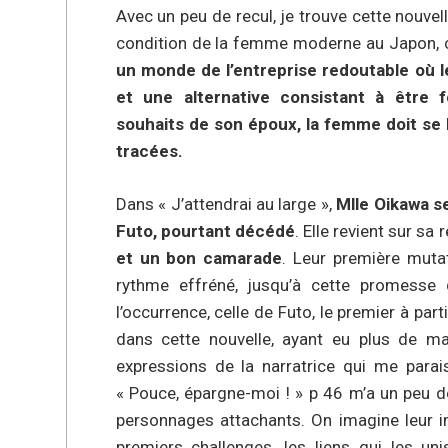
Avec un peu de recul, je trouve cette nouvel
condition de la femme moderne au Japon, co
un monde de l’entreprise redoutable où 
et une alternative consistant à être
souhaits de son époux, la femme doit se 
tracées.
Dans « J’attendrai au large »,
Mlle Oikawa s
Futo, pourtant décédé
. Elle revient sur sa
et un bon camarade
. Leur première mutat
rythme effréné, jusqu’à cette promesse 
l’occurrence, celle de Futo, le premier à p
dans cette nouvelle, ayant eu plus de ma
expressions de la narratrice qui me para
« Pouce, épargne-moi ! » p 46 m’a un peu d
personnages attachants. On imagine leur i
premiers challenges, les liens qui les uni