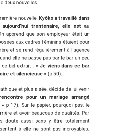
de deux nouvelles.
 première nouvelle.
Kyôko a travaillé dans
aujourd’hui trentenaire, elle est au
 On apprend que son employeur était un
posées aux cadres féminins étaient pour
mère et se rend régulièrement à l’agence
quand elle ne passe pas par le bar un peu
ce bel extrait :
« Je viens dans ce bar
oire et silencieuse »
(p 50).
athique et plus aisée, décide de lui venir
rencontre pour un mariage arrangé
 »
p 17). Sur le papier, pourquoi pas, le
ière et avoir beaucoup de qualités. Par
ans doute aussi sans y être totalement
ésentent à elle ne sont pas incroyables.