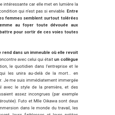
le intéressante car elle met en lumière la
ndition qui n’est pas si enviable.
Entre
les femmes semblent surtout tolérées
 femme au foyer toute dévouée aux
battre pour sortir de ces voies toutes
e rend dans un immeuble où elle revoit
 rencontre avec celui qui était
un collègue
ion, le quotidien dans l’entreprise et le
qui les unira au-delà de la mort… en
artir. Je me suis immédiatement immergée
l avec le style de la première, et des
issaient assez incongrues (par exemple
éroutée). Futo et Mlle Oikawa sont deux
mmersion dans le monde du travail, les
ssent, leurs faiblesses et leurs petites