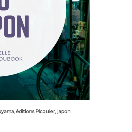
toyama
,
éditions Picquier
,
japon
,