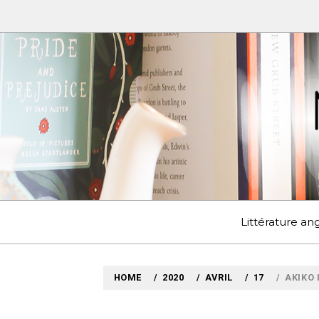
Skip
to
content
MYLO
VOYAGES LITTÉRAIRE
Littérature a
HOME
2020
AVRIL
17
AKIKO 