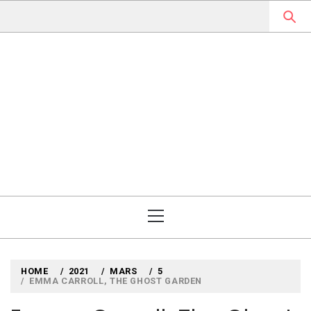
Skip
to
content
MYLOUBOOK
VOYAGES LITTÉRAIRES EN
ANGLETERRE ET AILLEURS
Primary
Menu
HOME
2021
MARS
5
EMMA CARROLL, THE GHOST GARDEN