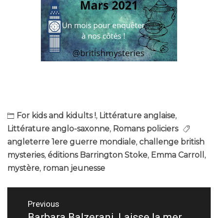
For kids and kidults !
,
Littérature anglaise
,
Littérature anglo-saxonne
,
Romans policiers
angleterre 1ere guerre mondiale
,
challenge british
mysteries
,
éditions Barrington Stoke
,
Emma Carroll
,
mystère
,
roman jeunesse
Navigation
Previous
Barbara Balzerani, Laisse la mer
Previous