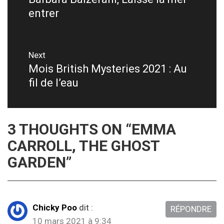
de
entrer
post:
l’article
Next
Mois British Mysteries 2021 : Au
Next
fil de l’eau
post:
3 THOUGHTS ON “
EMMA
CARROLL, THE GHOST
GARDEN
”
Chicky Poo
dit :
RÉPONDRE
10 mars 2021 à 9:34