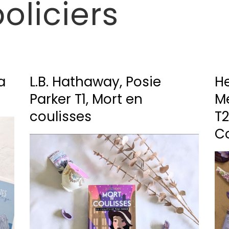
liciers
a
L.B. Hathaway, Posie
He
Parker T1, Mort en
Me
coulisses
T2
C