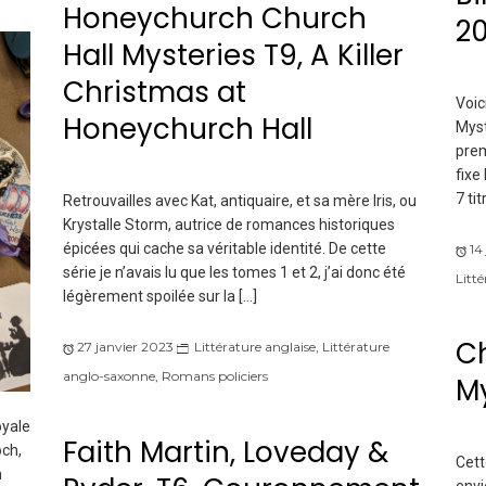
Honeychurch Church
20
Hall Mysteries T9, A Killer
Christmas at
Voic
Honeychurch Hall
Myst
prem
fixe
7 tit
Retrouvailles avec Kat, antiquaire, et sa mère Iris, ou
Krystalle Storm, autrice de romances historiques
épicées qui cache sa véritable identité. De cette
14
série je n’avais lu que les tomes 1 et 2, j’ai donc été
Litt
légèrement spoilée sur la […]
Ch
27 janvier 2023
Littérature anglaise
,
Littérature
anglo-saxonne
,
Romans policiers
My
oyale
Faith Martin, Loveday &
ch,
Cett
n