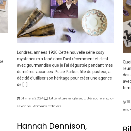
Londres, années 1920 Cette nouvelle série cosy
mysteries m’a tapé dans l’oeil récemment et c’est
se
Quoi
avec gourmandise que je l’ai dégustée pendant mes
réun
dernières vacances. Posie Parker, fille de pasteur, a
des 
décidé d’utiliser son héritage pour créer une agence
avec
de […]
tome
31 mars 2024
Littérature anglaise
,
Littérature anglo-
16
saxonne
,
Romans policiers
angl
Hannah Dennison,
Bi