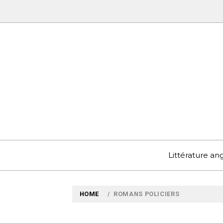
Skip
to
content
MYLO
VOYAGES LITTÉRAIRE
Littérature a
HOME
ROMANS POLICIERS