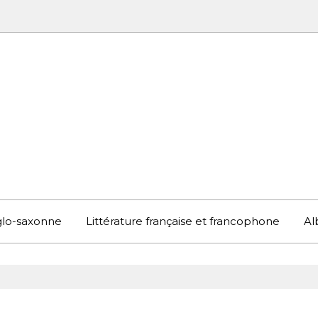
UBOOK
S EN ANGLETERRE ET AILLEURS
nglo-saxonne
Littérature française et francophone
Al