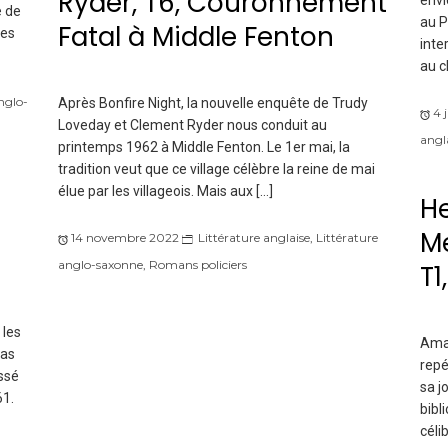
Ryder, T6, Couronnement
envi
e de
au P
Fatal à Middle Fenton
ses
inte
au c
nglo-
Après Bonfire Night, la nouvelle enquête de Trudy
4 
Loveday et Clement Ryder nous conduit au
angl
printemps 1962 à Middle Fenton. Le 1er mai, la
tradition veut que ce village célèbre la reine de mai
élue par les villageois. Mais aux […]
He
Me
14 novembre 2022
Littérature anglaise
,
Littérature
anglo-saxonne
,
Romans policiers
T1
 les
Amat
pas
repé
assé
sa j
61.
bibl
céli