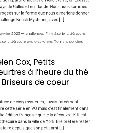
e de repartir enquêter en Angleterre, en Écosse,
ays de Galles et en Irlande. Nous nous sommes
rrogées sur la forme que nous aimerions donner
hallenge British Mysteries, avec […]
janvier 2023
challenges
,
Film & série
,
Littérature
aise
,
Littérature anglo-saxonne
,
Romans policiers
len Cox, Petits
urtres à l’heure du thé
, Briseurs de coeur
rice de cosy mysteries, j’avais forcément
ré cette série en VO mais c’est finalement dans
olie édition française que je la découvre. Kitt est
iothécaire dans la ville de York. Elle préfère rester
bataire depuis que son petit ami […]