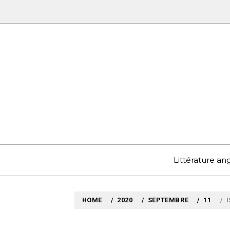
Skip
to
content
MYLO
VOYAGES LITTÉRAIRE
Littérature a
HOME
2020
SEPTEMBRE
11