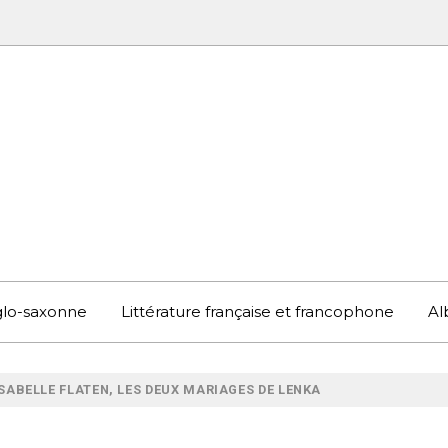
UBOOK
S EN ANGLETERRE ET AILLEURS
nglo-saxonne
Littérature française et francophone
Al
ISABELLE FLATEN, LES DEUX MARIAGES DE LENKA