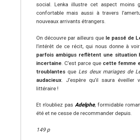
social. Lenka illustre cet aspect moins
confortable mais aussi à travers l’amer
nouveaux arrivants étrangers.
On découvre par ailleurs que
le passé de L
l’intérêt de ce récit, qui nous donne à voi
parfois ambigus reflètent une situation h
incertaine
. C’est parce que
cette femme es
troublantes
que
Les deux mariages de L
audacieux
. J’espère qu’il saura éveiller 
littéraire !
Et n’oubliez pas
Adelphe
, formidable roman 
été et ne cesse de recommander depuis.
149 p