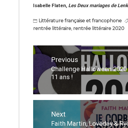
Isabelle Flaten,
Les Deux mariages de Len
Littérature française et francophone
rentrée littéraire
,
rentrée littéraire 2020
Navigation
de
Previous
l’article
Challenge Halloween 2020 
Previous
11 ans !
post:
Next
Faith Martin, Loveday & Ry
Next