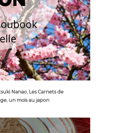
tsuki Nanao
,
Les Carnets de
age
,
un mois au japon