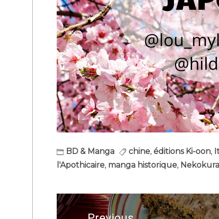
BD & Manga
chine
,
éditions Ki-oon
,
I
l'Apothicaire
,
manga historique
,
Nekokur
Navigation
de
Previous