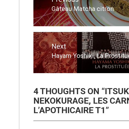
l’article
Gâteau Matcha citron
Previous
post:
Next
Hayam Yoshiki, La Prostitu
Next
post:
4 THOUGHTS ON “
ITSUK
NEKOKURAGE, LES CAR
L’APOTHICAIRE T1
”