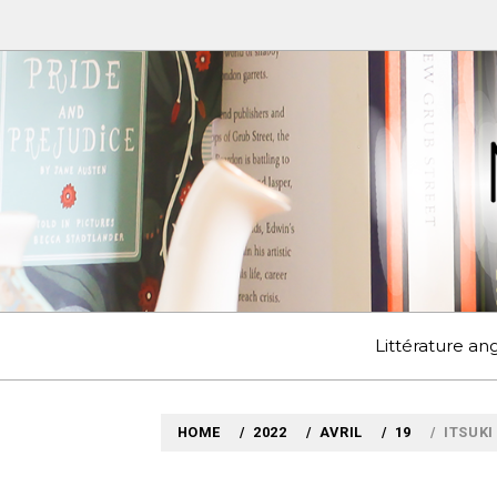
Skip
to
content
MYLO
VOYAGES LITTÉRAIRE
Littérature a
HOME
2022
AVRIL
19
ITSUKI