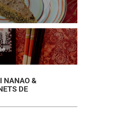
ée
I NANAO &
NETS DE