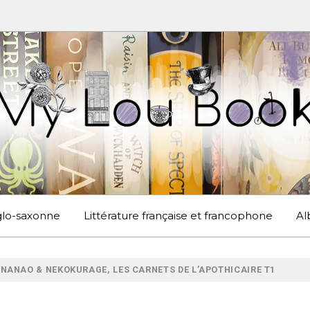
UBOOK
S EN ANGLETERRE ET AILLEURS
nglo-saxonne
Littérature française et francophone
Al
 NANAO & NEKOKURAGE, LES CARNETS DE L’APOTHICAIRE T1