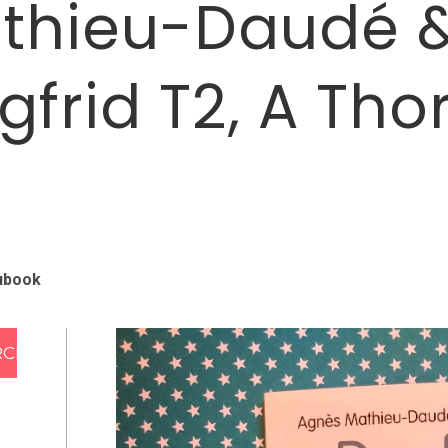
hieu-Daudé & 
gfrid T2, A Thor
ubook