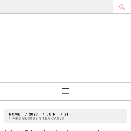
Skip
to
content
MYLOUBOOK
VOYAGES LITTÉRAIRES EN
ANGLETERRE ET AILLEURS
Primary
Menu
HOME
2020
JUIN
21
MRS BLOXBY’S TEA CAKES