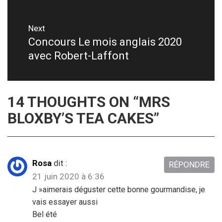
l’article
Next
Concours Le mois anglais 2020
Next
avec Robert-Laffont
post:
14 THOUGHTS ON “
MRS
BLOXBY’S TEA CAKES
”
Rosa
dit :
RÉPONDRE
21 juin 2020 à 6:36
J »aimerais déguster cette bonne gourmandise, je
vais essayer aussi
Bel été