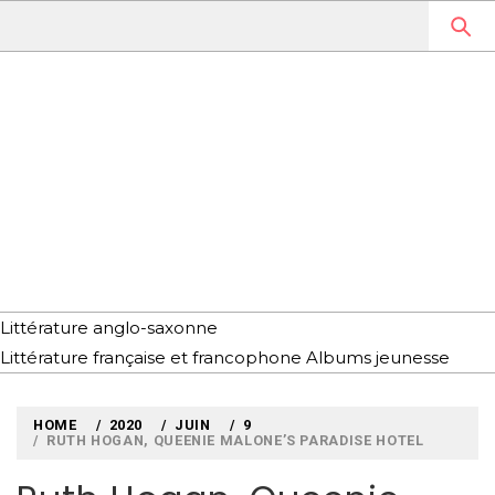
Skip
to
content
MYLOUBOOK
VOYAGES LITTÉRAIRES EN
ANGLETERRE ET AILLEURS
Littérature anglo-saxonne
Littérature française et francophone
Albums jeunesse
HOME
2020
JUIN
9
RUTH HOGAN, QUEENIE MALONE’S PARADISE HOTEL