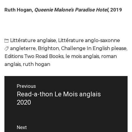
Ruth Hogan,
Queenie Malone’s Paradise Hotel
, 2019
Littérature anglaise
,
Littérature anglo-saxonne
angleterre
,
Brighton
,
Challenge In English please
,
Editions Two Road Books
,
le mois anglais
,
roman
anglais
,
ruth hogan
Navigation
Previous
de
Read-a-thon Le Mois anglais
Previous
2020
post:
l’article
Next