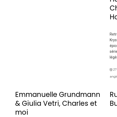
Ch
H
Retr
Krys
épic
séri
légè
27
angl
Emmanuelle Grundmann
R
& Giulia Vetri, Charles et
B
moi