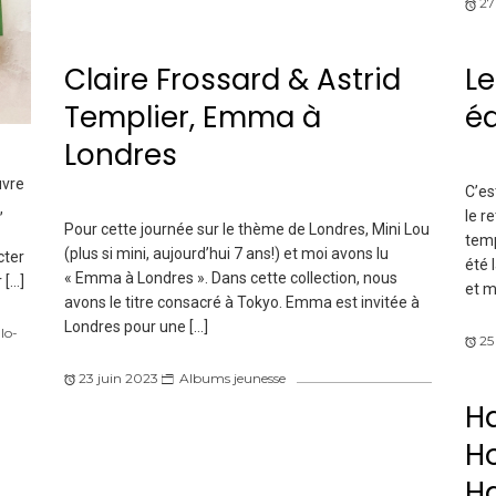
27
Claire Frossard & Astrid
Le
Templier, Emma à
éd
Londres
uvre
C’es
,
le r
Pour cette journée sur le thème de Londres, Mini Lou
temp
(plus si mini, aujourd’hui 7 ans!) et moi avons lu
cter
été 
« Emma à Londres ». Dans cette collection, nous
 […]
et m
avons le titre consacré à Tokyo. Emma est invitée à
Londres pour une […]
lo-
25
23 juin 2023
Albums jeunesse
H
H
Ha