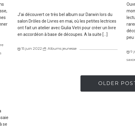
ns
Ouvr
sse,
mom
J’ai découvert ce très bel album sur Darwin lors du
mes
lect
salon Drôles de Livres en mai, où les petites lectrices
nner
rare
ont fait un atelier avec Giulia Vetri pour créer un livre
déco
en accordéon à base de découpes. A la suite […]
peu 
re
15 juin 2022
Albums jeunesse
9 
s
saxo
OLDER POS
a
ssaie
à se