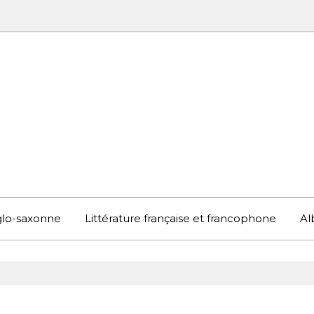
UBOOK
S EN ANGLETERRE ET AILLEURS
nglo-saxonne
Littérature française et francophone
Al