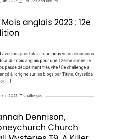
 juin 2023
For kids and kidults !
 Mois anglais 2023 : 12e
ition
t avec un grand plaisir que nous vous annonçons
etour du mois anglais pour une 12ème année, le
s passe décidément très vite ! Ce challenge a
lancé à l’origine sur les blogs par Titine, Cryssilda
oi, […]
 mai 2023
challenges
annah Dennison,
oneychurch Church
ll Mysteries T9, A Killer