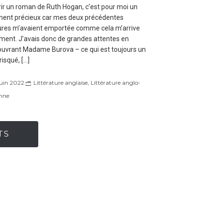
ir un roman de Ruth Hogan, c’est pour moi un
ent précieux car mes deux précédentes
ures m’avaient emportée comme cela m’arrive
ment. J’avais donc de grandes attentes en
uvrant Madame Burova – ce qui est toujours un
risqué, […]
juin 2022
Littérature anglaise
,
Littérature anglo-
nne
TS