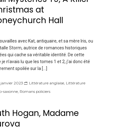
ristmas at
oneychurch Hall
ouvailles avec Kat, antiquaire, et sa mère Iris, ou
talle Storm, autrice de romances historiques
ées qui cache sa véritable identité. De cette
e je n’avais lu que les tomes 1 et 2, j’ai donc été
rement spoilée sur la […]
 janvier 2023
Littérature anglaise
,
Littérature
o-saxonne
,
Romans policiers
uth Hogan, Madame
urova