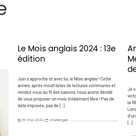
e
Le Mois anglais 2024 : 13e
An
édition
Me
de
Juin s’approche et avec lui, le Mois anglais ! Cette
année, après moult listes de lectures communes et
Je v
rendez-vous au fil des saisons, nous avons décidé
vict
de vous proposer un mois totalement libre ! Pas de
la f
date imposée, pas de […]
Lond
d’un
29 mai 2024
challenges
[…]