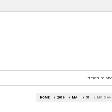
Skip
to
content
MYLO
VOYAGES LITTÉRAIRE
Littérature a
HOME
2016
MAI
31
MOIS ANG