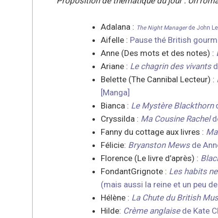
Proposition de thématique du jour : Un rom
Adalana :
The Night Manager
de John Le
Aifelle :
Pause thé British gour
Anne (Des mots et des notes) :
Ariane :
Le chagrin des vivants
d
Belette (The Cannibal Lecteur) :
[Manga]
Bianca :
Le Mystère Blackthorn
d
Cryssilda :
Ma Cousine Rachel
d
Fanny du cottage aux livres :
Man
Félicie:
Bryanston Mews
de Anne
Florence (Le livre d’après) :
Blac
FondantGrignote :
Les habits n
(mais aussi la reine et un peu d
Hélène :
La Chute du British M
Hilde:
Crème anglaise
de Kate C