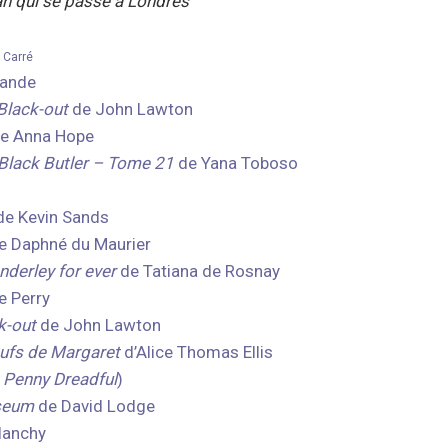
an qui se passe à Londres
 Carré
mande
Black-out
de John Lawton
e Anna Hope
Black Butler – Tome 21
de Yana Toboso
e Kevin Sands
e Daphné du Maurier
derley for ever
de Tatiana de Rosnay
 Perry
k-out
de John Lawton
eufs de Margaret
d’Alice Thomas Ellis
e
Penny Dreadful
)
useum
de David Lodge
lanchy