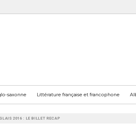
UBOOK
S EN ANGLETERRE ET AILLEURS
nglo-saxonne
Littérature française et francophone
Al
LAIS 2016 : LE BILLET RECAP