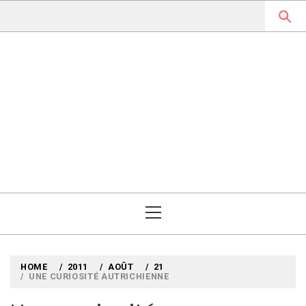
Skip
to
content
MYLOUBOOK
VOYAGES LITTÉRAIRES EN
ANGLETERRE ET AILLEURS
Primary
Menu
HOME
2011
AOÛT
21
UNE CURIOSITÉ AUTRICHIENNE