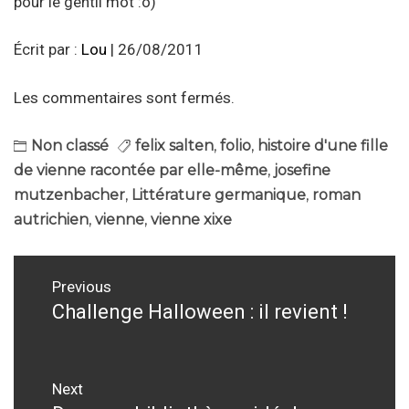
pour le gentil mot :o)
Écrit par :
Lou
| 26/08/2011
Les commentaires sont fermés.
Non classé
felix salten
,
folio
,
histoire d'une fille
de vienne racontée par elle-même
,
josefine
mutzenbacher
,
Littérature germanique
,
roman
autrichien
,
vienne
,
vienne xixe
Navigation
Previous
de
Challenge Halloween : il revient !
Previous
post:
l’article
Next