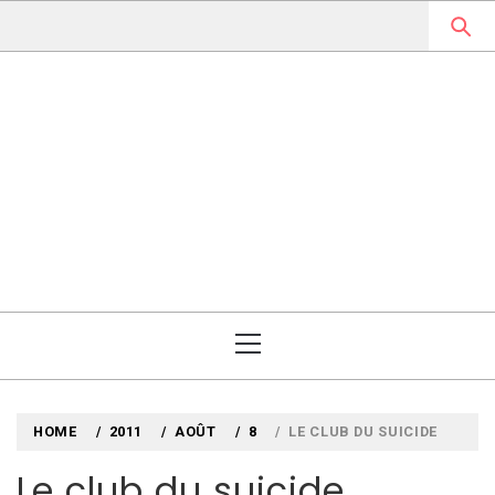
Skip
to
content
MYLOUBOOK
VOYAGES LITTÉRAIRES EN
ANGLETERRE ET AILLEURS
Primary
Menu
HOME
2011
AOÛT
8
LE CLUB DU SUICIDE
Le club du suicide