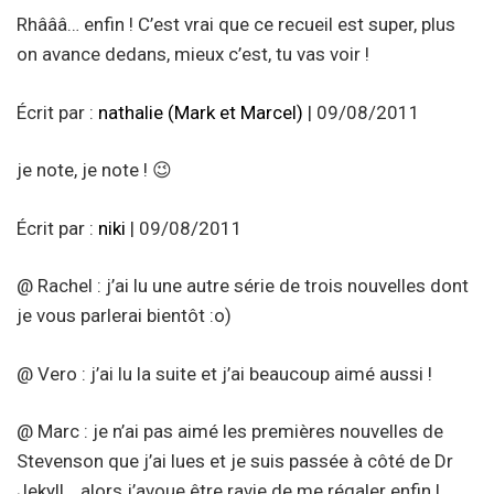
Rhâââ… enfin ! C’est vrai que ce recueil est super, plus
on avance dedans, mieux c’est, tu vas voir !
Écrit par :
nathalie (Mark et Marcel)
| 09/08/2011
je note, je note ! 😉
Écrit par :
niki
| 09/08/2011
@ Rachel : j’ai lu une autre série de trois nouvelles dont
je vous parlerai bientôt :o)
@ Vero : j’ai lu la suite et j’ai beaucoup aimé aussi !
@ Marc : je n’ai pas aimé les premières nouvelles de
Stevenson que j’ai lues et je suis passée à côté de Dr
Jekyll… alors j’avoue être ravie de me régaler enfin !