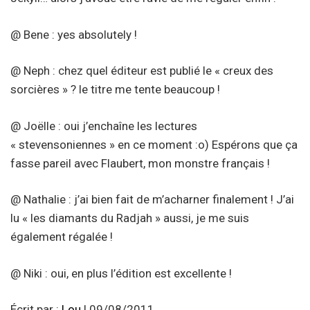
@ Bene : yes absolutely !
@ Neph : chez quel éditeur est publié le « creux des
sorcières » ? le titre me tente beaucoup !
@ Joëlle : oui j’enchaîne les lectures
« stevensoniennes » en ce moment :o) Espérons que ça
fasse pareil avec Flaubert, mon monstre français !
@ Nathalie : j’ai bien fait de m’acharner finalement ! J’ai
lu « les diamants du Radjah » aussi, je me suis
également régalée !
@ Niki : oui, en plus l’édition est excellente !
Écrit par :
Lou
| 09/08/2011