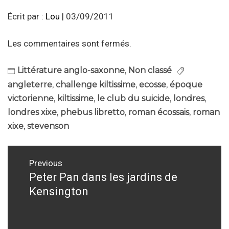
Écrit par :
Lou
| 03/09/2011
Les commentaires sont fermés.
Littérature anglo-saxonne
,
Non classé
angleterre
,
challenge kiltissime
,
ecosse
,
époque
victorienne
,
kiltissime
,
le club du suicide
,
londres
,
londres xixe
,
phebus libretto
,
roman écossais
,
roman
xixe
,
stevenson
Navigation
Previous
de
Peter Pan dans les jardins de
Previous
Kensington
post:
l’article