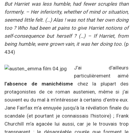
But Harriet was less humble, had fewer scruples than
formerly. – Her inferiority, whether of mind or situation,
seemed little felt.
(…) Alas ! was not that her own doing
too ?
Who had been at pains to give Harriet notions of
self-consequence but herself ? (…) – If Harriet, from
being humble, were grown vain, it was her doing too.
(p
434)
J’ai d’ailleurs
particulièrement aimé
l’absence de manichéisme
chez la plupart des
protagonistes de ce roman austenien, même si j’ai
souvent eu du mal à m’intéresser à certains d’entre eux.
Jane Fairfax m’a ennuyée jusqu’à la révélation finale du
scandale (et pourtant je connaissais l’histoire) ; Frank
Churchill m’a agacée lui aussi, car je le trouvais trop
transparent ; le désagréable couple que forment le