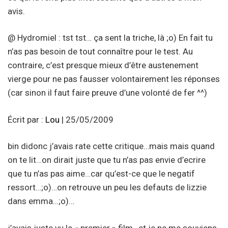
avis.
@ Hydromiel : tst tst… ça sent la triche, là ;o) En fait tu
n’as pas besoin de tout connaître pour le test. Au
contraire, c’est presque mieux d’être austenement
vierge pour ne pas fausser volontairement les réponses
(car sinon il faut faire preuve d’une volonté de fer ^^)
Écrit par :
Lou
| 25/05/2009
bin didonc j’avais rate cette critique…mais mais quand
on te lit…on dirait juste que tu n’as pas envie d’ecrire
que tu n’as pas aime…car qu’est-ce que le negatif
ressort…;o)…on retrouve un peu les defauts de lizzie
dans emma…;o)…
j’avais juste vu le « premier » film…et je ne me souviens