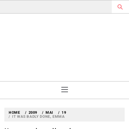
Skip
to
content
MYLOUBOOK
VOYAGES LITTÉRAIRES EN
ANGLETERRE ET AILLEURS
Primary
Menu
HOME
2009
MAI
19
IT WAS BADLY DONE, EMMA