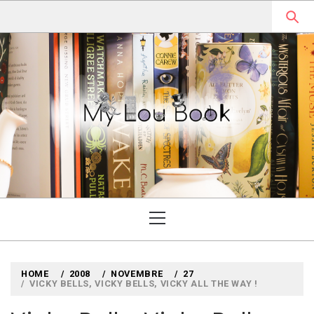
Skip
to
content
MYLOUBOOK
VOYAGES LITTÉRAIRES EN
ANGLETERRE ET AILLEURS
Primary
Menu
HOME
2008
NOVEMBRE
27
VICKY BELLS, VICKY BELLS, VICKY ALL THE WAY !