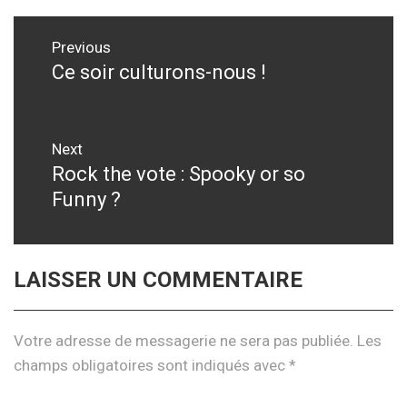
Navigation
Previous
de
Ce soir culturons-nous !
Previous
post:
l’article
Next
Rock the vote : Spooky or so
Next
Funny ?
post:
LAISSER UN COMMENTAIRE
Votre adresse de messagerie ne sera pas publiée.
Les
champs obligatoires sont indiqués avec
*