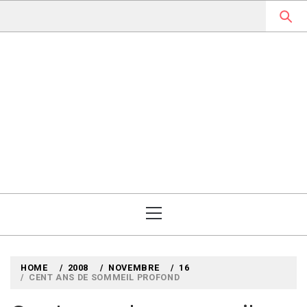
Skip
to
content
MYLOUBOOK
VOYAGES LITTÉRAIRES EN
ANGLETERRE ET AILLEURS
Primary
Menu
HOME
2008
NOVEMBRE
16
CENT ANS DE SOMMEIL PROFOND