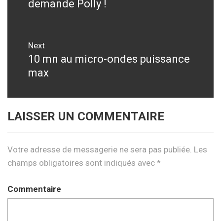
demande Polly !
post:
l’article
Next
10 mn au micro-ondes puissance
Next
max
post:
LAISSER UN COMMENTAIRE
Votre adresse de messagerie ne sera pas publiée.
Les
champs obligatoires sont indiqués avec
*
Commentaire