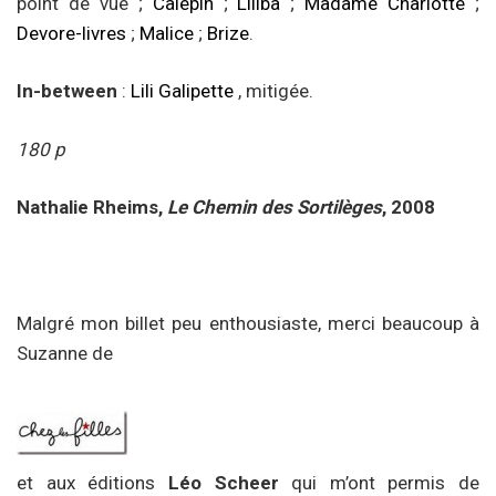
point de vue ;
Calepin
;
Liliba
;
Madame Charlotte
;
Devore-livres
;
Malice
;
Brize
.
In-between
:
Lili Galipette
, mitigée.
180 p
Nathalie Rheims,
Le Chemin des Sortilèges
, 2008
Malgré mon billet peu enthousiaste, merci beaucoup à
Suzanne de
et aux éditions
Léo Scheer
qui m’ont permis de