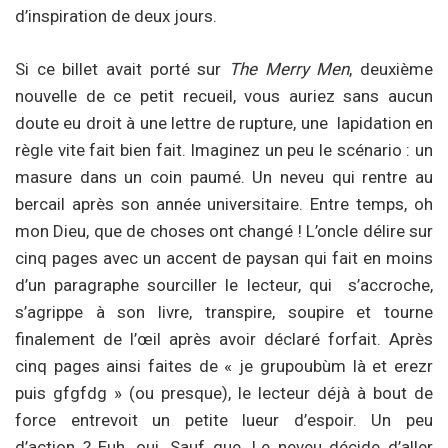
d’inspiration de deux jours.
Si ce billet avait porté sur
The Merry Men
, deuxième
nouvelle de ce petit recueil, vous auriez sans aucun
doute eu droit à une lettre de rupture, une lapidation en
règle vite fait bien fait. Imaginez un peu le scénario : un
masure dans un coin paumé. Un neveu qui rentre au
bercail après son année universitaire. Entre temps, oh
mon Dieu, que de choses ont changé ! L’oncle délire sur
cinq pages avec un accent de paysan qui fait en moins
d’un paragraphe sourciller le lecteur, qui s’accroche,
s’agrippe à son livre, transpire, soupire et tourne
finalement de l’œil après avoir déclaré forfait. Après
cinq pages ainsi faites de « je grupoubùm là et erezr
puis gfgfdg » (ou presque), le lecteur déjà à bout de
force entrevoit un petite lueur d’espoir. Un peu
d’action ? Euh, oui. Sauf que. Le neveu décide d’aller