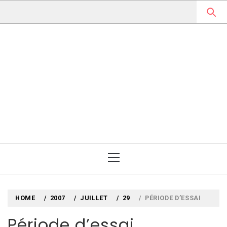
Skip
to
content
MYLOUBOOK
VOYAGES LITTÉRAIRES EN
ANGLETERRE ET AILLEURS
Primary
Menu
HOME
2007
JUILLET
29
PÉRIODE D’ESSAI
Période d’essai