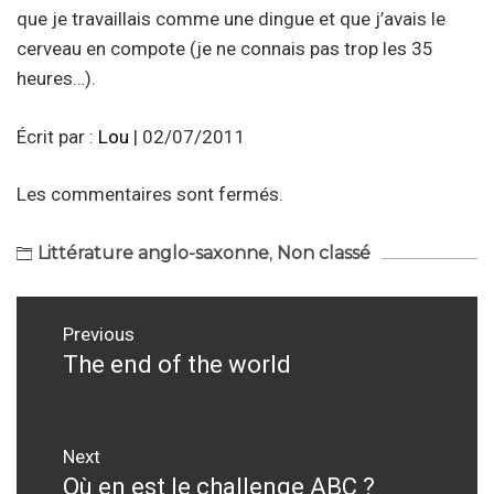
que je travaillais comme une dingue et que j’avais le
cerveau en compote (je ne connais pas trop les 35
heures…).
Écrit par :
Lou
| 02/07/2011
Les commentaires sont fermés.
Littérature anglo-saxonne
,
Non classé
Navigation
Previous
de
The end of the world
Previous
post:
l’article
Next
Où en est le challenge ABC ?
Next