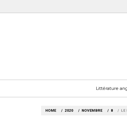
Skip
to
content
MYLO
VOYAGES LITTÉRAIRE
Littérature a
HOME
2020
NOVEMBRE
8
LE