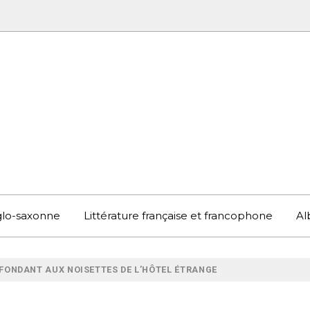
UBOOK
S EN ANGLETERRE ET AILLEURS
nglo-saxonne
Littérature française et francophone
Al
 FONDANT AUX NOISETTES DE L’HÔTEL ÉTRANGE