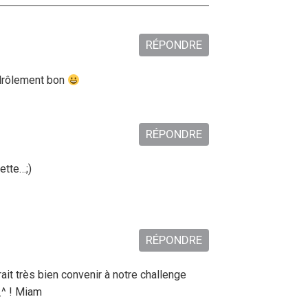
RÉPONDRE
 drôlement bon
RÉPONDRE
ette…;)
RÉPONDRE
ait très bien convenir à notre challenge
_^ ! Miam