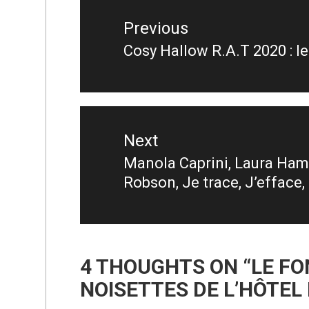
Navigation
de
Previous
l’article
Cosy Hallow R.A.T 2020 : let
Previous
post:
Next
Manola Caprini, Laura Ha
Next
Robson, Je trace, J’efface
post:
4 THOUGHTS ON “
LE F
NOISETTES DE L’HÔTEL