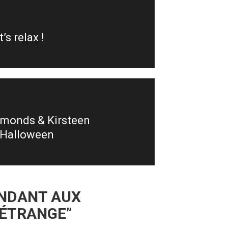
’s relax !
mmonds & Kirsteen
, Halloween
ONDANT AUX
 ÉTRANGE
”