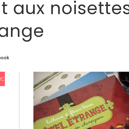
t aux noisette
trange
book