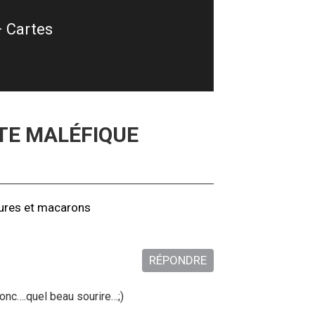
 Cartes
TE MALÉFIQUE
ectures et macarons
RÉPONDRE
donc….quel beau sourire…;)