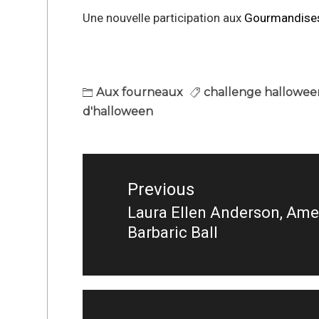
Une nouvelle participation aux
Gourmandises
Aux fourneaux
challenge hallowee
d'halloween
Navigation
de
Previous
l’article
Laura Ellen Anderson, Ame
Previous
Barbaric Ball
post: