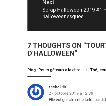
Next
Scrap Halloween 2019 #1 –
Next
halloweenesques
post:
7 THOUGHTS ON “
TOUR
D’HALLOWEEN
”
Ping :
Petits gâteaux à la citrouille | Thé, l
rachel
dit :
27 octobre 2019 à 12:38
Elle est geniale cette tarte…oui di