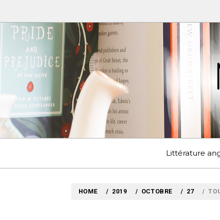
Skip
to
content
MYLO
VOYAGES LITTÉRAIRE
Littérature a
HOME
2019
OCTOBRE
27
TO