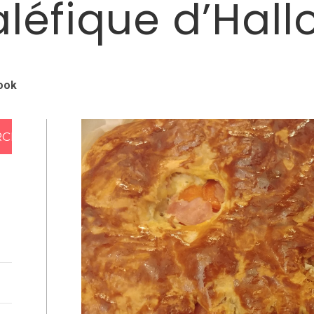
léfique d’Hal
ook