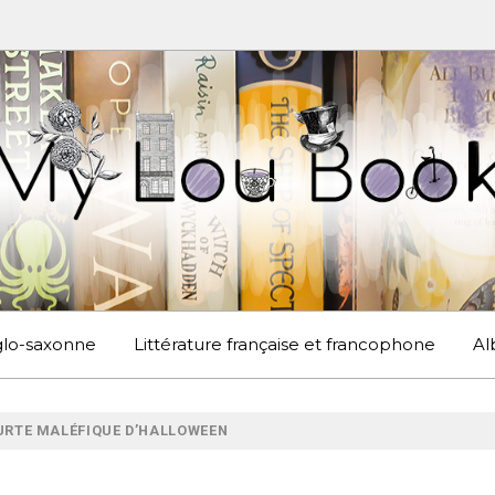
UBOOK
S EN ANGLETERRE ET AILLEURS
nglo-saxonne
Littérature française et francophone
Al
URTE MALÉFIQUE D’HALLOWEEN