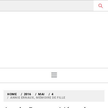
Skip
to
content
MYLOUBOOK
VOYAGES LITTÉRAIRES EN
ANGLETERRE ET AILLEURS
Primary
Menu
HOME
2016
MAI
4
ANNIE ERNAUX, MÉMOIRE DE FILLE