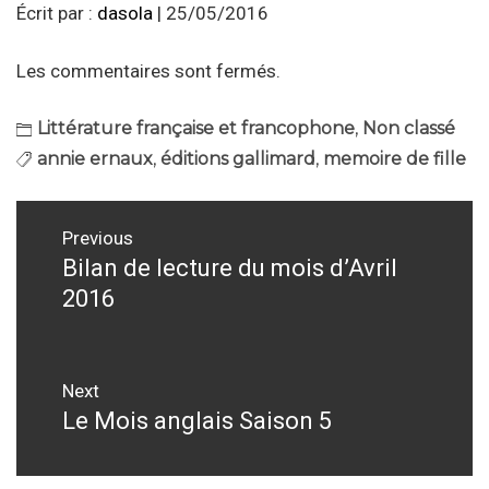
Écrit par :
dasola
| 25/05/2016
Les commentaires sont fermés.
Littérature française et francophone
,
Non classé
annie ernaux
,
éditions gallimard
,
memoire de fille
Navigation
Previous
de
Bilan de lecture du mois d’Avril
Previous
2016
post:
l’article
Next
Le Mois anglais Saison 5
Next
post: