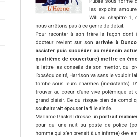
Publié sous forme d
les exploits amoure
Will au chapitre 1,
nous arrêtons pas à ce genre de détail.
Pour raconter à son frère la façon dont 
docteur revient sur son
arrivée à Dunco
assister puis succéder au médecin actuel
quatrième de couverture) mettre en émoi
la lettre les conseils de son mentor, qui p
l’obséquiosité, Harrison va sans le vouloir 
tombé sous leurs charmes (inexistants). D’
trouver au coeur d’une vive polémique et 
grand plaisir. Ce qui risque bien de compliq
souhaiterait épouser la fille aînée.
Madame Gaskell dresse un
portrait malici
pour qui une nuit au poste de police (po
homme qui s’en prenait à un infirme) devient