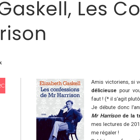
 Gaskell, Les C
rison
k
Amis victoriens, si
délicieuse
pour vous
faut ! (* il s’agit pl
Je débute donc l’a
Mr Harrison
de la t
mes lectures de 201
me régaler !