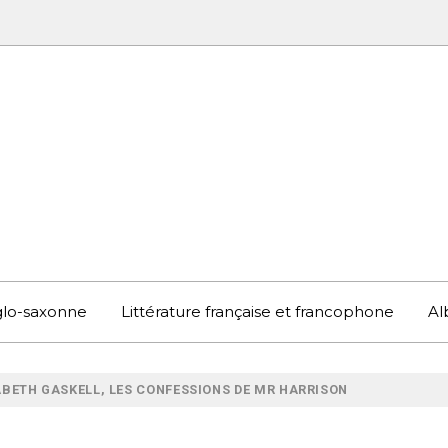
UBOOK
S EN ANGLETERRE ET AILLEURS
nglo-saxonne
Littérature française et francophone
Al
ABETH GASKELL, LES CONFESSIONS DE MR HARRISON