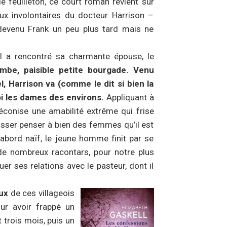
e feuilleton, ce court roman revient sur
ux involontaires du docteur Harrison –
 devenu Frank un peu plus tard mais ne
il a rencontré sa charmante épouse, le
mbe, paisible petite bourgade. Venu
, Harrison va (comme le dit si bien la
 les dames des environs.
Appliquant à
réconise une amabilité extrême qui frise
laisser penser à bien des femmes qu’il est
abord naïf, le jeune homme finit par se
de nombreux racontars, pour notre plus
uer ses relations avec le pasteur, dont il
eux
de ces villageois
ur avoir frappé un
 trois mois, puis un