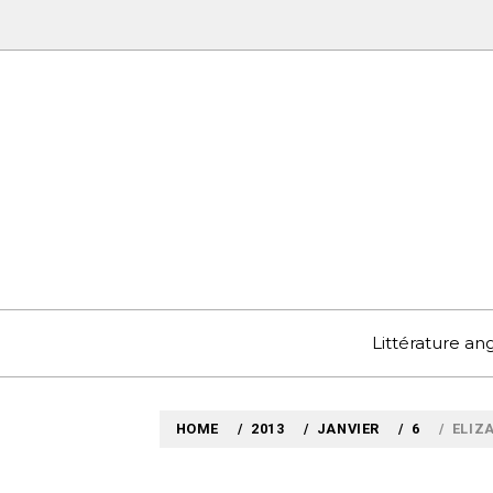
Skip
to
content
MYLO
VOYAGES LITTÉRAIRE
Littérature a
HOME
2013
JANVIER
6
ELIZ