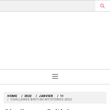
Skip
to
content
MYLOUBOOK
VOYAGES LITTÉRAIRES EN
ANGLETERRE ET AILLEURS
Primary
Menu
HOME
2022
JANVIER
11
CHALLENGE BRITISH MYSTERIES 2022