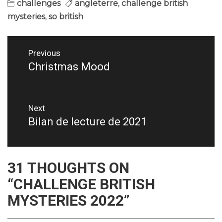
challenges
angleterre
,
challenge british
mysteries
,
so british
Navigation
Previous
de
Christmas Mood
Previous
post:
l’article
Next
Bilan de lecture de 2021
Next
post:
31 THOUGHTS ON
“
CHALLENGE BRITISH
MYSTERIES 2022
”