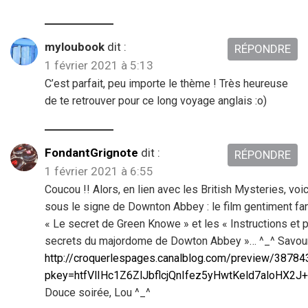
myloubook
dit :
RÉPONDRE
1 février 2021 à 5:13
C’est parfait, peu importe le thème ! Très heureuse
de te retrouver pour ce long voyage anglais :o)
FondantGrignote
dit :
RÉPONDRE
1 février 2021 à 6:55
Coucou !! Alors, en lien avec les British Mysteries, voici
sous le signe de Downton Abbey : le film gentiment fa
« Le secret de Green Knowe » et les « Instructions et p
secrets du majordome de Dowton Abbey »… ^_^ Savou
http://croquerlespages.canalblog.com/preview/38784
pkey=htfVlIHc1Z6ZlJbflcjQnIfez5yHwtKeld7aloHX2J
Douce soirée, Lou ^_^