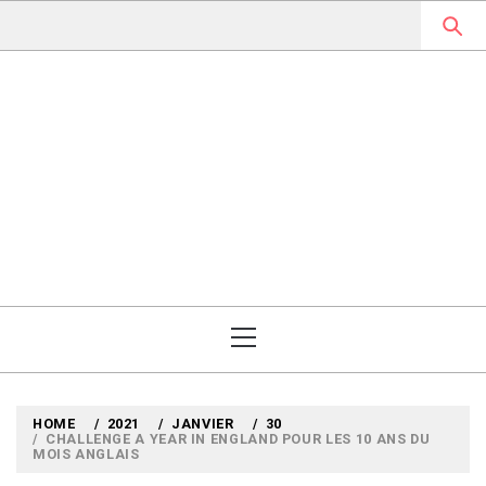
Skip
to
content
MYLOUBOOK
VOYAGES LITTÉRAIRES EN
ANGLETERRE ET AILLEURS
Primary
Menu
HOME
2021
JANVIER
30
CHALLENGE A YEAR IN ENGLAND POUR LES 10 ANS DU
MOIS ANGLAIS