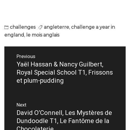
challenges
angleterre
,
challenge a year in
england
,
le mois anglais
Navigation
Previous
de
Yaël Hassan & Nancy Guilbert,
Previous
Royal Special School T1, Frissons
post:
l’article
et plum-pudding
Next
David O’Connell, Les Mystères de
Next
Dundoodle T1, Le Fantôme de la
post:
Chocolaterie