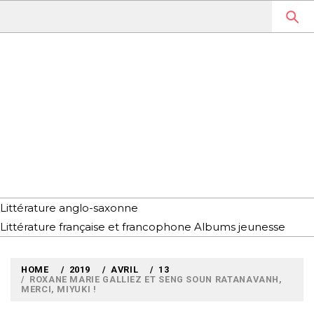
Skip
to
content
MYLOUBOOK
VOYAGES LITTÉRAIRES EN
ANGLETERRE ET AILLEURS
Littérature anglo-saxonne
Littérature française et francophone
Albums jeunesse
HOME
2019
AVRIL
13
ROXANE MARIE GALLIEZ ET SENG SOUN RATANAVANH,
MERCI, MIYUKI !