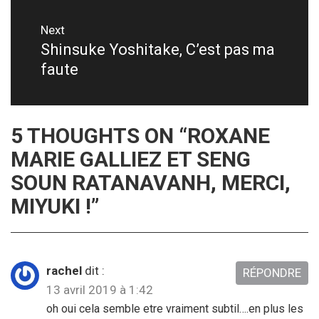
Next
Shinsuke Yoshitake, C’est pas ma
Next
faute
post:
5 THOUGHTS ON “
ROXANE
MARIE GALLIEZ ET SENG
SOUN RATANAVANH, MERCI,
MIYUKI !
”
rachel
dit :
RÉPONDRE
13 avril 2019 à 1:42
oh oui cela semble etre vraiment subtil….en plus les