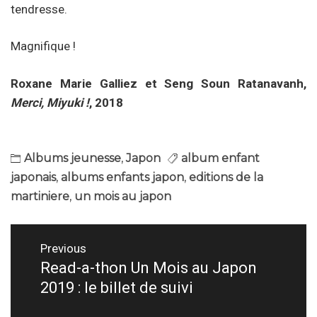
tendresse.
Magnifique !
Roxane Marie Galliez et Seng Soun Ratanavanh,
Merci, Miyuki !
, 2018
Albums jeunesse
,
Japon
album enfant
japonais
,
albums enfants japon
,
editions de la
martiniere
,
un mois au japon
Navigation
Previous
de
Read-a-thon Un Mois au Japon
Previous
2019 : le billet de suivi
post:
l’article