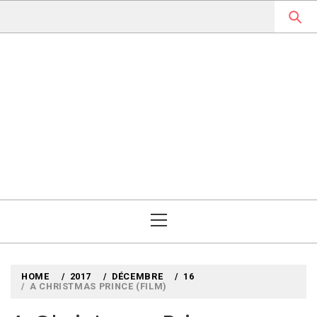
Skip
to
content
MYLOUBOOK
VOYAGES LITTÉRAIRES EN
ANGLETERRE ET AILLEURS
Primary
Menu
HOME
2017
DÉCEMBRE
16
A CHRISTMAS PRINCE (FILM)