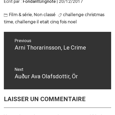
Écrit par :
FondantGrignote
| 20/12/2017
Film & série
,
Non classé
challenge christmas
time
,
challenge il etait cinq fois noel
Navigation
Previous
de
Arni Thorarinsson, Le Crime
Previous
post:
l’article
Next
Auður Ava Olafsdottir, Ör
Next
post:
LAISSER UN COMMENTAIRE