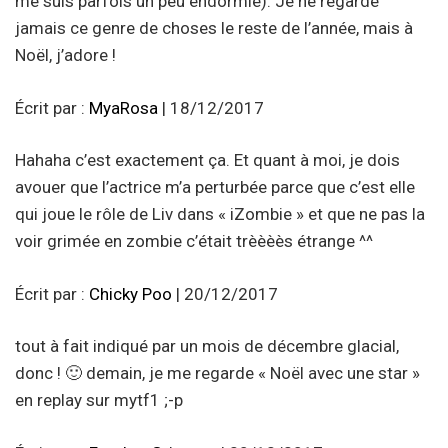
me suis parfois un peu endormie). Je ne regarde
jamais ce genre de choses le reste de l’année, mais à
Noël, j’adore !
Écrit par :
MyaRosa
| 18/12/2017
Hahaha c’est exactement ça. Et quant à moi, je dois
avouer que l’actrice m’a perturbée parce que c’est elle
qui joue le rôle de Liv dans « iZombie » et que ne pas la
voir grimée en zombie c’était trèèèès étrange ^^
Écrit par :
Chicky Poo
| 20/12/2017
tout à fait indiqué par un mois de décembre glacial,
donc ! 🙂 demain, je me regarde « Noël avec une star »
en replay sur mytf1 ;-p