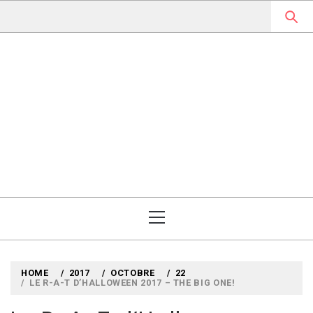
Skip
to
content
MYLOUBOOK
VOYAGES LITTÉRAIRES EN
ANGLETERRE ET AILLEURS
Primary
Menu
HOME
2017
OCTOBRE
22
LE R-A-T D’HALLOWEEN 2017 – THE BIG ONE!