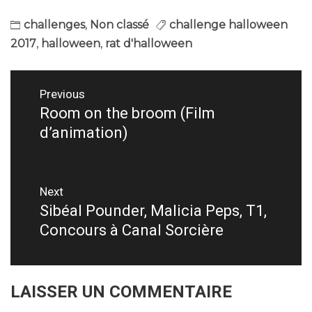
challenges
,
Non classé
challenge halloween
2017
,
halloween
,
rat d'halloween
Navigation
Previous
de
Room on the broom (Film
Previous
d’animation)
post:
l’article
Next
Sibéal Pounder, Malicia Peps, T1,
Next
Concours à Canal Sorcière
post:
LAISSER UN COMMENTAIRE