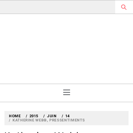
Skip
to
content
MYLOUBOOK
VOYAGES LITTÉRAIRES EN
ANGLETERRE ET AILLEURS
Primary
Menu
HOME
2015
JUIN
14
KATHERINE WEBB, PRESSENTIMENTS