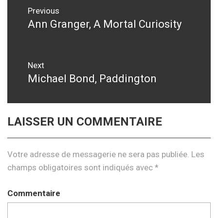
Navigation
Previous
de
Ann Granger, A Mortal Curiosity
Previous
post:
l’article
Next
Michael Bond, Paddington
Next
post:
LAISSER UN COMMENTAIRE
Votre adresse de messagerie ne sera pas publiée.
Les
champs obligatoires sont indiqués avec
*
Commentaire