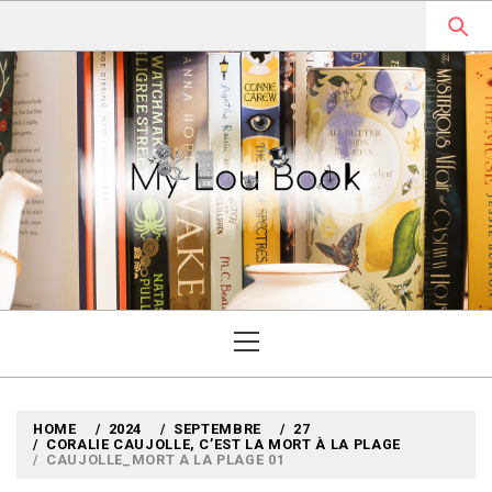
Skip
to
content
MYLOUBOOK
VOYAGES LITTÉRAIRES EN
ANGLETERRE ET AILLEURS
Primary
Menu
HOME
2024
SEPTEMBRE
27
CORALIE CAUJOLLE, C’EST LA MORT À LA PLAGE
CAUJOLLE_MORT A LA PLAGE 01