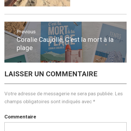
Navigation
Previous
de
Coralie Caujolle, C’est la mort à la
Previous
plage
post:
l’article
LAISSER UN COMMENTAIRE
Votre adresse de messagerie ne sera pas publiée.
Les
champs obligatoires sont indiqués avec
*
Commentaire