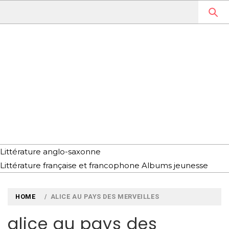
Skip
to
content
MYLOUBOOK
VOYAGES LITTÉRAIRES EN
ANGLETERRE ET AILLEURS
Littérature anglo-saxonne
Littérature française et francophone
Albums jeunesse
HOME
ALICE AU PAYS DES MERVEILLES
alice au pays des