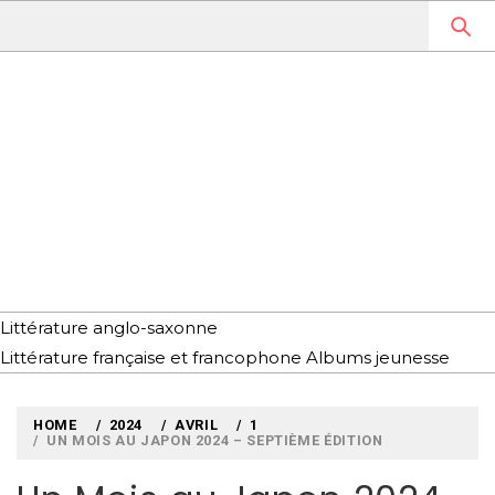
Skip
to
content
MYLOUBOOK
VOYAGES LITTÉRAIRES EN
ANGLETERRE ET AILLEURS
Littérature anglo-saxonne
Littérature française et francophone
Albums jeunesse
HOME
2024
AVRIL
1
UN MOIS AU JAPON 2024 – SEPTIÈME ÉDITION