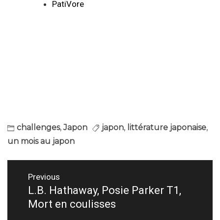
PatiVore
challenges
,
Japon
japon
,
littérature japonaise
,
un mois au japon
Navigation
Previous
de
L.B. Hathaway, Posie Parker T1,
Previous
Mort en coulisses
post:
l’article