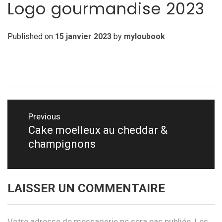
Logo gourmandise 2023
Published on
15 janvier 2023
by
myloubook
Navigation
Previous
de
Cake moelleux au cheddar &
Previous
champignons
post:
l’article
LAISSER UN COMMENTAIRE
Votre adresse de messagerie ne sera pas publiée.
Les