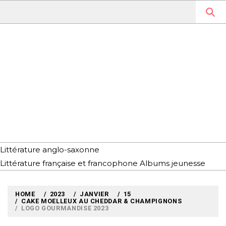
Skip
to
content
MYLOUBOOK
VOYAGES LITTÉRAIRES EN
ANGLETERRE ET AILLEURS
Littérature anglo-saxonne
Littérature française et francophone
Albums jeunesse
HOME
2023
JANVIER
15
CAKE MOELLEUX AU CHEDDAR & CHAMPIGNONS
LOGO GOURMANDISE 2023