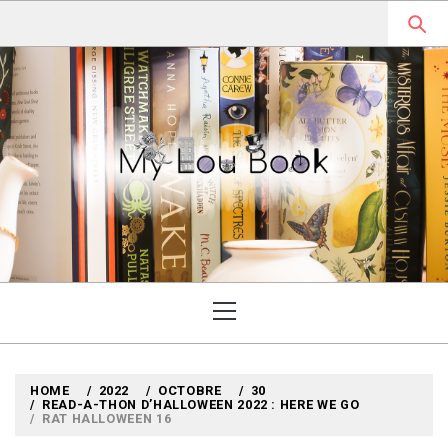
Skip
to
content
MYLOUBOOK
VOYAGES LITTÉRAIRES EN
ANGLETERRE ET AILLEURS
Primary
Menu
HOME
2022
OCTOBRE
30
READ-A-THON D’HALLOWEEN 2022 : HERE WE GO
RAT HALLOWEEN 16