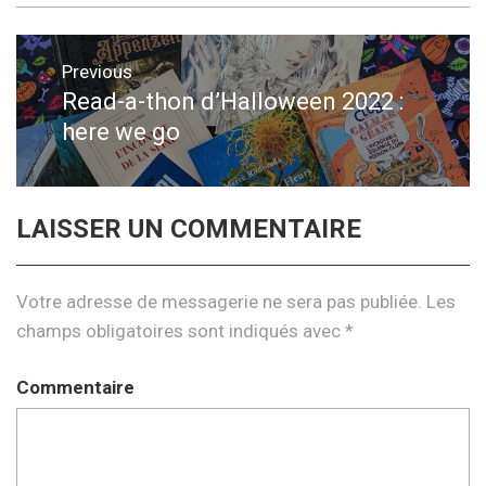
Navigation
Previous
de
Read-a-thon d’Halloween 2022 :
Previous
here we go
post:
l’article
LAISSER UN COMMENTAIRE
Votre adresse de messagerie ne sera pas publiée.
Les
champs obligatoires sont indiqués avec
*
Commentaire