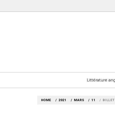
Skip
to
content
MYLO
VOYAGES LITTÉRAIRE
Littérature a
HOME
2021
MARS
11
BILLET