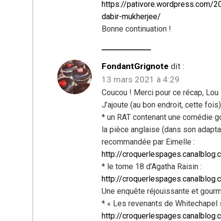
https://pativore.wordpress.com/20
dabir-mukherjee/
Bonne continuation !
FondantGrignote
dit :
13 mars 2021 à 4:29
Coucou ! Merci pour ce récap, Lou 
J’ajoute (au bon endroit, cette fois)
* un RAT contenant une comédie go
la pièce anglaise (dans son adaptat
recommandée par Eimelle :
http://croquerlespages.canalblo
* le tome 18 d’Agatha Raisin :
http://croquerlespages.canalblo
Une enquête réjouissante et gou
* « Les revenants de Whitechapel » 
http://croquerlespages.canalblo