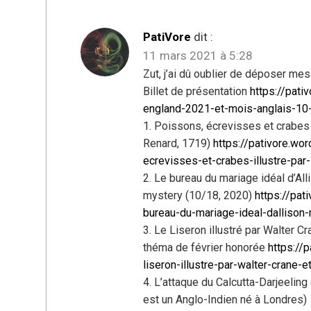
PatiVore
dit :
11 mars 2021 à 5:28
Zut, j’ai dû oublier de déposer mes
Billet de présentation
https://pat
england-2021-et-mois-anglais-10
1. Poissons, écrevisses et crabes [
Renard, 1719)
https://pativore.w
ecrevisses-et-crabes-illustre-par
2. Le bureau du mariage idéal d’All
mystery (10/18, 2020)
https://pa
bureau-du-mariage-ideal-dallison-
3. Le Liseron illustré par Walter 
théma de février honorée
https://
liseron-illustre-par-walter-crane
4. L’attaque du Calcutta-Darjeeling 
est un Anglo-Indien né à Londres)