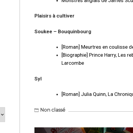
Monstres anglais de James Sc
Plaisirs à cultiver
Soukee – Bouquinbourg
[Roman] Meurtres en coulisse de
[Biographie] Prince Harry, Les 
Larcombe
Syl
[Roman] Julia Quinn, La Chroniq
Non classé
Navigation