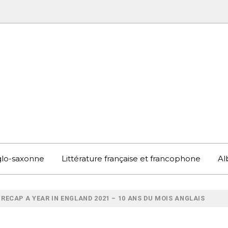
UBOOK
S EN ANGLETERRE ET AILLEURS
nglo-saxonne
Littérature française et francophone
Al
 RECAP A YEAR IN ENGLAND 2021 – 10 ANS DU MOIS ANGLAIS