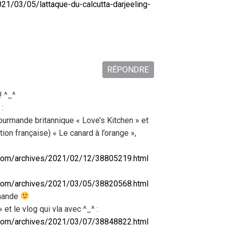
21/03/05/lattaque-du-calcutta-darjeeling-
RÉPONDRE
! ^_^
 :
urmande britannique « Love’s Kitchen » et
ion française) « Le canard à l’orange »,
g.com/archives/2021/02/12/38805219.html
g.com/archives/2021/03/05/38820568.html
rmande
et le vlog qui vla avec ^_^ :
g.com/archives/2021/03/07/38848822.html