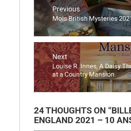
de
Previous
l’article
Mois British Mysteries 2021 
Previous
post:
Next
Louise R. Innes, A Daisy T
Next
at a Country Mansion
post:
24 THOUGHTS ON “
BILL
ENGLAND 2021 – 10 AN