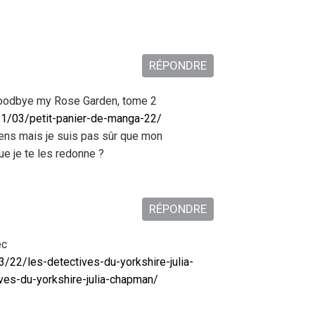
RÉPONDRE
: Goodbye my Rose Garden, tome 2
21/03/petit-panier-de-manga-22/
iens mais je suis pas sûr que mon
e je te les redonne ?
RÉPONDRE
ec
3/22/les-detectives-du-yorkshire-julia-
es-du-yorkshire-julia-chapman/