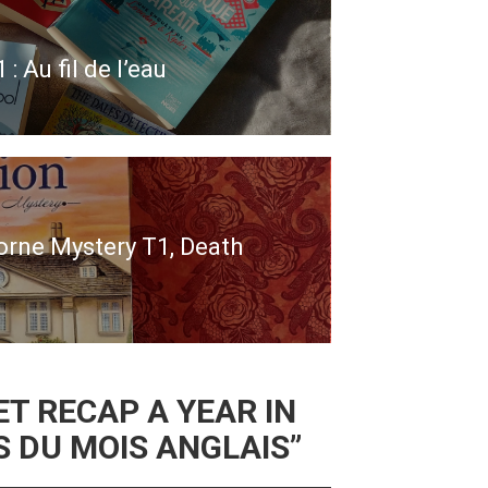
: Au fil de l’eau
horne Mystery T1, Death
ET RECAP A YEAR IN
S DU MOIS ANGLAIS
”