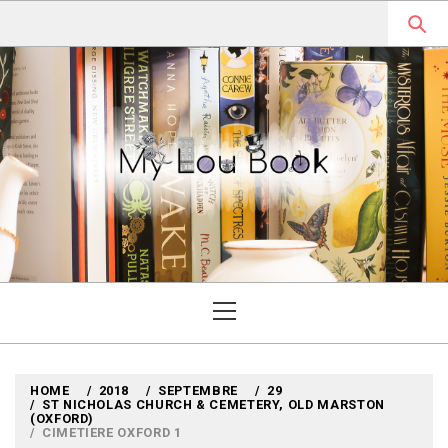
Skip
to
content
MYLOUBOOK
VOYAGES LITTÉRAIRES EN
ANGLETERRE ET AILLEURS
Primary
Menu
HOME
2018
SEPTEMBRE
29
ST NICHOLAS CHURCH & CEMETERY, OLD MARSTON
(OXFORD)
CIMETIERE OXFORD 1