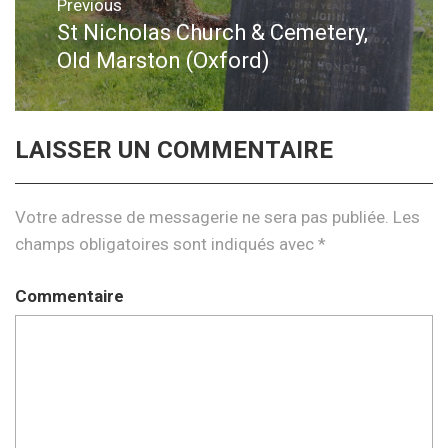
Navigation
Previous
de
St Nicholas Church & Cemetery,
Previous
Old Marston (Oxford)
post:
l’article
LAISSER UN COMMENTAIRE
Votre adresse de messagerie ne sera pas publiée.
Les
champs obligatoires sont indiqués avec
*
Commentaire